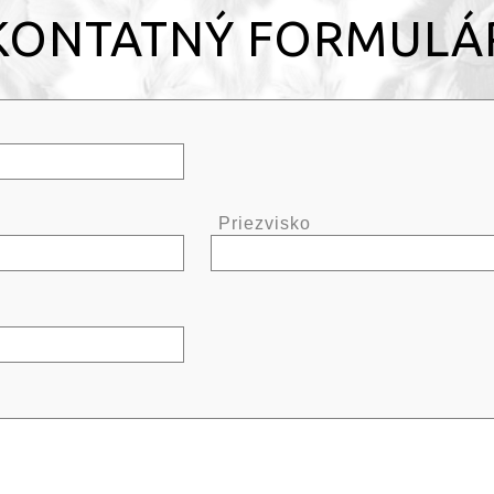
KONTATNÝ FORMULÁ
Priezvisko