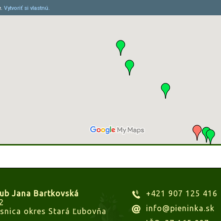
lub Jana Bartkovská
+421 907 125 416
2
info@pieninka.sk
snica okres Stará Ľubovňa