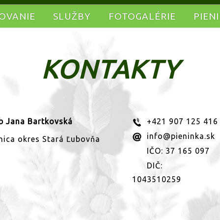
OVANIE
SLUŽBY
FOTOGALÉRIE
PIEN
KONTAKTY
ub Jana Bartkovská
+421 907 125 416
info@pieninka.sk
nica okres Stará Ľubovňa
IČO: 37 165 097
DIČ:
1043510259