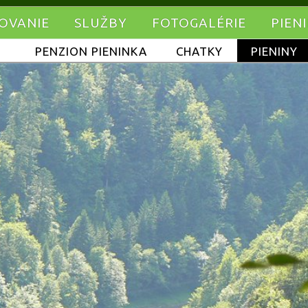
OVANIE
SLUŽBY
FOTOGALÉRIE
PIEN
PENZION PIENINKA
CHATKY
PIENINY