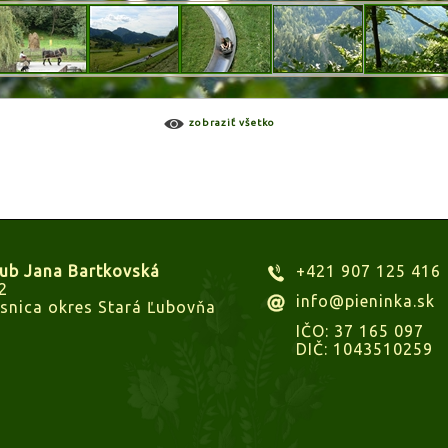
zobraziť všetko
lub Jana Bartkovská
+421 907 125 416
2
info@pieninka.sk
snica okres Stará Ľubovňa
IČO: 37 165 097
DIČ: 1043510259