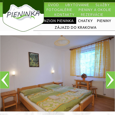
ÚVOD
UBYTOVANIE
SLUŽBY
FOTOGALÉRIE
PIENINY A OKOLIE
KONTAKTY
REZERVÁCIE
PENZION PIENINKA
CHATKY
PIENINY
ZÁJAZD DO KRAKOWA